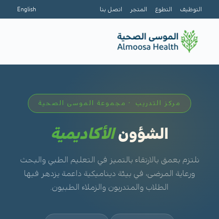
التوظيف
التطوع
المتجر
اتصل بنا
English
مركز التدريب · مجموعة الموسى الصحية
الشؤون
الأكاديمية
نلتزم بعمق بالارتقاء بالتميز في التعليم الطبي والبحث
ورعاية المرضى، في بيئة ديناميكية داعمة يزدهر فيها
الطلاب والمتدربون والزملاء الطبيون.