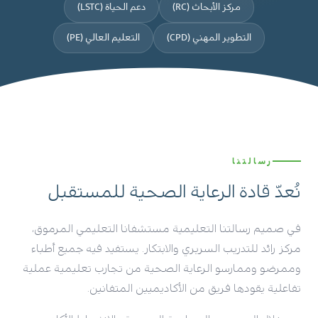
مركز الأبحاث (RC)
دعم الحياة (LSTC)
التطوير المهني (CPD)
التعليم العالي (PE)
رسالتنا
نُعدّ قادة الرعاية الصحية للمستقبل
في صميم رسالتنا التعليمية مستشفانا التعليمي المرموق،
مركز رائد للتدريب السريري والابتكار. يستفيد فيه جميع أطباء
وممرضو وممارسو الرعاية الصحية من تجارب تعليمية عملية
تفاعلية يقودها فريق من الأكاديميين المتفانين.