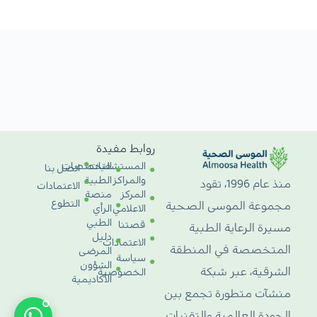
روابط مفيدة
المستشفيات
التخصصات
اتصل بنا
والمراكز
الطبية
منذ عام 1996، تقود
الاعتمادات
المركز
منصة
التطوع
مجموعة الموسى الصحية
الاعلامي
الرأي
الطبي
قصتنا
مسيرة الرعاية الطبية
دليل
الاعتمادات
المتخصصة في المنطقة
المرضى
سياسة
الشؤون
الشرقية، عبر شبكة
الخصوصية
الأكاديمية
منشآت متطورة تجمع بين
الجودة العالمية والتقنيات