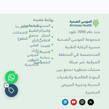
روابط مفيدة
المستشفيات
التخصصات
اتصل بنا
والمراكز
الطبية
منذ عام 1996، تقود
الاعتمادات
المركز
منصة
التطوع
مجموعة الموسى الصحية
الاعلامي
الرأي
الطبي
قصتنا
مسيرة الرعاية الطبية
دليل
الاعتمادات
المتخصصة في المنطقة
المرضى
سياسة
الشؤون
الشرقية، عبر شبكة
الخصوصية
الأكاديمية
منشآت متطورة تجمع بين
الجودة العالمية والتقنيات
الحديثة وتجربة المريض
%
المتميزة.