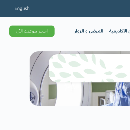
English
الأكاديمية
المرضى و الزوار
احجز موعدك الآن