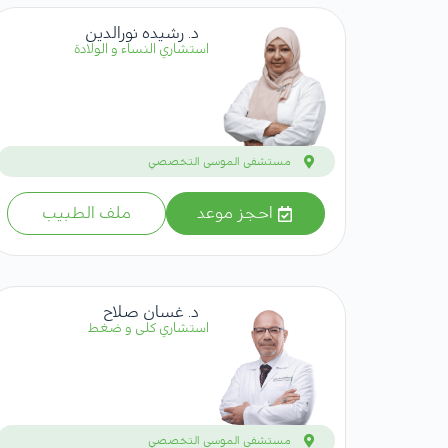
د. رشيده نورالدين
استشاري النساء و الولادة
مستشفى الموسى التخصصي
احجز موعد
ملف الطبيب
د. غسان صلاح
استشاري كلى و ضغط
مستشفى الموسى التخصصي