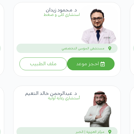
د. محمود زيدان
استشاري كلى و ضغط
مستشفى الموسى التخصصي
احجز موعد
ملف الطبيب
د. عبدالرحمن خالد النعيم
أستشاري رعاية أولية
مركز العزيزية | الخبر