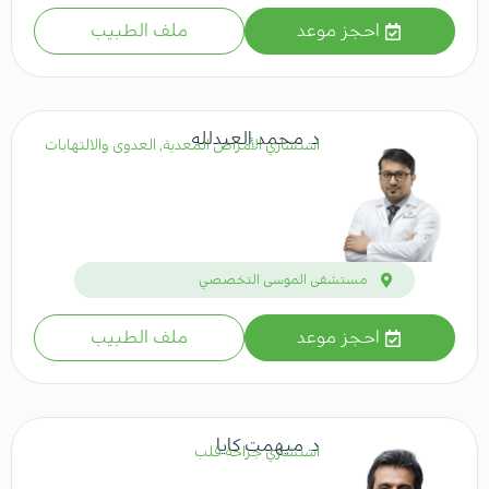
احجز موعد
ملف الطبيب
د. محمد العبدلله
استشاري الأمراض المعدية, العدوى والالتهابات
مستشفى الموسى التخصصي
احجز موعد
ملف الطبيب
د. ميهمت كايا
استشاري جراحة قلب