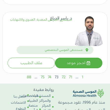
د. ياسر الدباغ
استشاري الأمراض المعدية, العدوى والالتهابات
مستشفى الموسى التخصصي
احجز موعد
ملف الطبيب
88
…
75
74
73
72
71
…
1
روابط مفيدة
المستشفيات
التخصصات
اتصل بنا
والمراكز
الطبية
منذ عام 1996، تقود مجموعة
الاعتمادات
المركز
منصة
التطوع