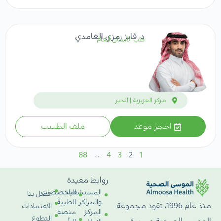
د. فايز رمزي الغامدي
طب الأسنان العام
مركز العزيزية | الخبر
احجز موعد
ملف الطبيب
88
…
4
3
2
1
روابط مفيدة
المستشفيات
التخصصات
اتصل بنا
والمراكز
الطبية
منذ عام 1996، تقود مجموعة
الاعتمادات
المركز
منصة
التطوع