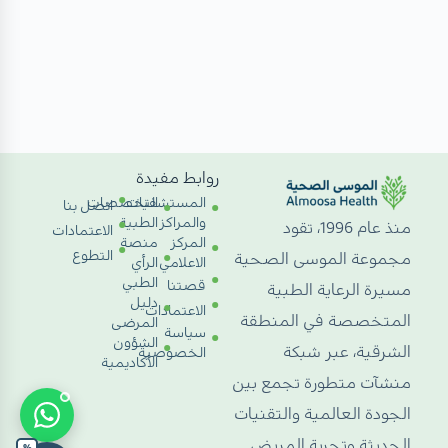
روابط مفيدة
المستشفيات
التخصصات
اتصل بنا
والمراكز
الطبية
منذ عام 1996، تقود
الاعتمادات
المركز
منصة
التطوع
مجموعة الموسى الصحية
الاعلامي
الرأي
الطبي
قصتنا
مسيرة الرعاية الطبية
دليل
الاعتمادات
المتخصصة في المنطقة
المرضى
سياسة
الشؤون
الشرقية، عبر شبكة
الخصوصية
الأكاديمية
منشآت متطورة تجمع بين
الجودة العالمية والتقنيات
الحديثة وتجربة المريض
%