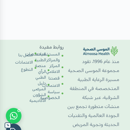
روابط مفيدة
المستشفيات
التخصصات
اتصل بنا
والمراكز
الطبية
منذ عام 1996، تقود
الاعتمادات
المركز
منصة
التطوع
مجموعة الموسى الصحية
الاعلامي
الرأي
الطبي
قصتنا
مسيرة الرعاية الطبية
دليل
الاعتمادات
المتخصصة في المنطقة
المرضى
سياسة
الشؤون
الشرقية، عبر شبكة
الخصوصية
الأكاديمية
منشآت متطورة تجمع بين
الجودة العالمية والتقنيات
الحديثة وتجربة المريض
%