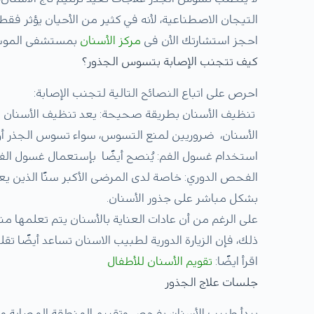
التيجان الاصطناعية، لأنه في كثير من الأحيان يؤثر فقط
احجز استشارتك الأن فى
مركز الأسنان
بمستشفى المو
كيف تتجنب الإصابة بتسوس الجذور؟
احرص على اتباع النصائح التالية لتجنب الإصابة:
تنظيف الأسنان بطريقة صحيحة: يعد تنظيف الأسنان با
الأسنان، ضروريين لمنع التسوس، سواء تسوس الجذر أو 
استخدام غسول الفم: يُنصح أيضًا بإستعمال غسول الفم
الفحص الدوري: خاصة لدى المرضى الأكبر سنًا الذين يع
بشكل مباشر على جذور الأسنان.
على الرغم من أن عادات العناية بالأسنان يتم تعلمها منذ
ذلك، فإن الزيارة الدورية لطبيب الاسنان تساعد أيضًا تقلي
اقرأ ايضًا:
تقويم الأسنان للأطفال
جلسات علاج الجذور
يبدأ طبيب الأسنان بفحص وتقييم المنطقة المصابة من