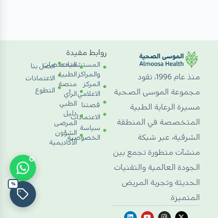
روابط مفيدة
المستشفيات
التخصصات
اتصل بنا
والمراكز
الطبية
منذ عام 1996، تقود
الاعتمادات
المركز
منصة
التطوع
مجموعة الموسى الصحية
الاعلامي
الرأي
الطبي
قصتنا
مسيرة الرعاية الطبية
دليل
الاعتمادات
المتخصصة في المنطقة
المرضى
سياسة
الشؤون
الشرقية، عبر شبكة
الخصوصية
الأكاديمية
منشآت متطورة تجمع بين
الجودة العالمية والتقنيات
الحديثة وتجربة المريض
%
المتميزة.