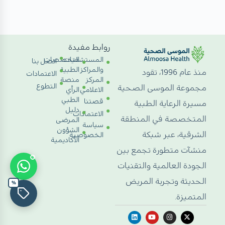
روابط مفيدة
المستشفيات
التخصصات
اتصل بنا
والمراكز
الطبية
منذ عام 1996، تقود
الاعتمادات
المركز
منصة
التطوع
مجموعة الموسى الصحية
الاعلامي
الرأي
الطبي
قصتنا
مسيرة الرعاية الطبية
دليل
الاعتمادات
المتخصصة في المنطقة
المرضى
سياسة
الشؤون
الشرقية، عبر شبكة
الخصوصية
الأكاديمية
منشآت متطورة تجمع بين
الجودة العالمية والتقنيات
الحديثة وتجربة المريض
%
المتميزة.