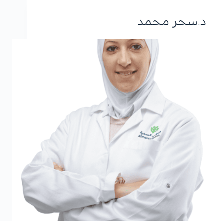
د.سحر محمد