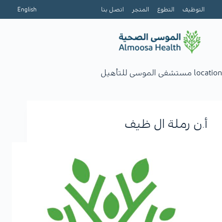
التوظيف
التطوع
المتجر
اتصل بنا
English
location
مستشفى الموسى للتأهيل
أ.ن رملة ال ظيف