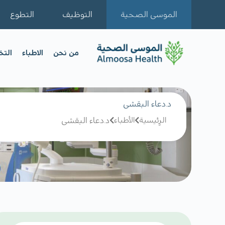
الموسى الصحية
التوظيف
التطوع
من نحن
الاطباء
الت
د.دعاء البقشى
الرِئيسية
الأطباء
د.دعاء البقشى