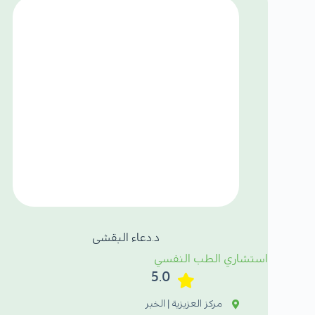
د.دعاء البقشى
استشاري الطب النفسي
5.0
مركز العزيزية | الخبر