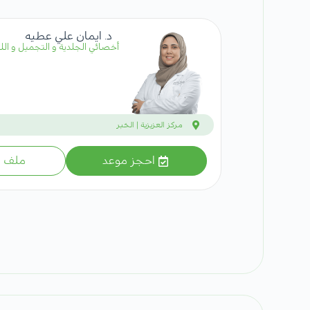
د. ايمان علي عطيه
أخصائي الجلدية و التجميل و اللي
مركز العزيزية | الخبر
احجز موعد
ملف ا