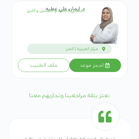
د. ايمان علي عطيه
أخصائي الجلدية و التجميل و الليزر
مركز العزيزية | الخبر
احجز موعد
ملف الطبيب
نعتز بثقة مراجعينا وتجاربهم معنا