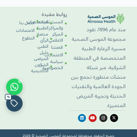
روابط مفيدة
المستشفيات
التخصصات
اتصل بنا
والمراكز
الطبية
منذ عام 1996، تقود
الاعتمادات
المركز
منصة
التطوع
مجموعة الموسى الصحية
الاعلامي
الرأي
الطبي
قصتنا
مسيرة الرعاية الطبية
دليل
الاعتمادات
المتخصصة في المنطقة
المرضى
سياسة
الشؤون
الشرقية، عبر شبكة
الخصوصية
الأكاديمية
منشآت متطورة تجمع بين
الجودة العالمية والتقنيات
الحديثة وتجربة المريض
%
المتميزة.
جميع الحقوق محفوظة لمجموعة الموسى الصحية © 2026