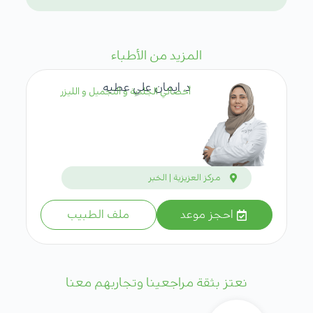
المزيد من الأطباء
د. ايمان علي عطيه
أخصائي الجلدية و التجميل و الليزر
مركز العزيزية | الخبر
احجز موعد
ملف الطبيب
نعتز بثقة مراجعينا وتجاربهم معنا