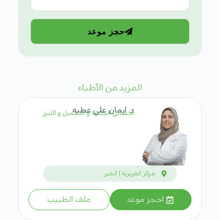
حجز موعد
المزيد من الأطباء
د. ايمان علي عطيه
أخصائي الجلدية و التجميل و الليزر
مركز العزيزية | الخبر
احجز موعد
ملف الطبيب