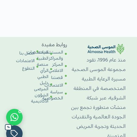
روابط مفيدة
المستشفيات
التخصصات
اتصل بنا
والمراكز
الطبية
منذ عام 1996، تقود
الاعتمادات
المركز
منصة
التطوع
مجموعة الموسى الصحية
الاعلامي
الرأي
الطبي
قصتنا
مسيرة الرعاية الطبية
دليل
الاعتمادات
المتخصصة في المنطقة
المرضى
سياسة
الشؤون
الشرقية، عبر شبكة
الخصوصية
الأكاديمية
منشآت متطورة تجمع بين
الجودة العالمية والتقنيات
الحديثة وتجربة المريض
%
المتميزة.