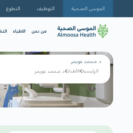
الموسى الصحية
التوظيف
التطوع
من نحن
الاطباء
الت
د. محمد عويمر
الرِئيسية
الأطباء
د. محمد عويمر