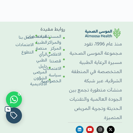
روابط مفيدة
المستشفيات
التخصصات
اتصل بنا
والمراكز
الطبية
منذ عام 1996، تقود
الاعتمادات
المركز
منصة
التطوع
مجموعة الموسى الصحية
الاعلامي
الرأي
الطبي
قصتنا
مسيرة الرعاية الطبية
دليل
الاعتمادات
المتخصصة في المنطقة
المرضى
سياسة
الشؤون
الشرقية، عبر شبكة
الخصوصية
الأكاديمية
منشآت متطورة تجمع بين
الجودة العالمية والتقنيات
الحديثة وتجربة المريض
%
المتميزة.