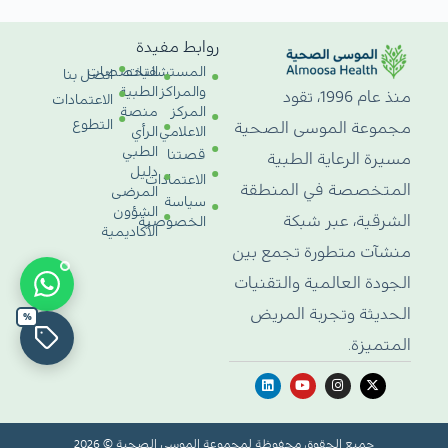
روابط مفيدة
المستشفيات
التخصصات
اتصل بنا
والمراكز
الطبية
منذ عام 1996، تقود
الاعتمادات
المركز
منصة
التطوع
مجموعة الموسى الصحية
الاعلامي
الرأي
الطبي
قصتنا
مسيرة الرعاية الطبية
دليل
الاعتمادات
المتخصصة في المنطقة
المرضى
سياسة
الشؤون
الشرقية، عبر شبكة
الخصوصية
الأكاديمية
منشآت متطورة تجمع بين
الجودة العالمية والتقنيات
الحديثة وتجربة المريض
%
المتميزة.
جميع الحقوق محفوظة لمجموعة الموسى الصحية © 2026