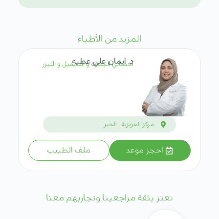
المزيد من الأطباء
د. ايمان علي عطيه
أخصائي الجلدية و التجميل و الليزر
مركز العزيزية | الخبر
احجز موعد
ملف الطبيب
نعتز بثقة مراجعينا وتجاربهم معنا