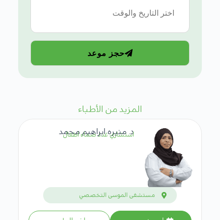
حجز موعد
المزيد من الأطباء
د. منيره ابراهيم محمد
استشاري غدد صماء اطفال
مستشفى الموسى التخصصي