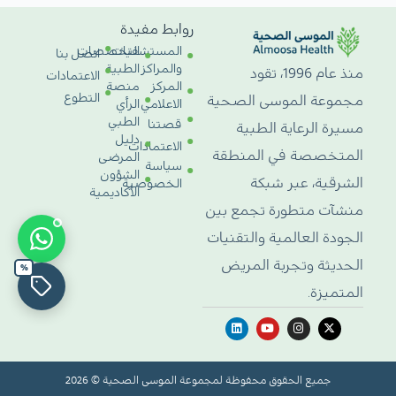
روابط مفيدة
المستشفيات
التخصصات
اتصل بنا
والمراكز
الطبية
منذ عام 1996، تقود
الاعتمادات
المركز
منصة
التطوع
مجموعة الموسى الصحية
الاعلامي
الرأي
الطبي
قصتنا
مسيرة الرعاية الطبية
دليل
الاعتمادات
المتخصصة في المنطقة
المرضى
سياسة
الشؤون
الشرقية، عبر شبكة
الخصوصية
الأكاديمية
منشآت متطورة تجمع بين
الجودة العالمية والتقنيات
الحديثة وتجربة المريض
%
المتميزة.
جميع الحقوق محفوظة لمجموعة الموسى الصحية © 2026