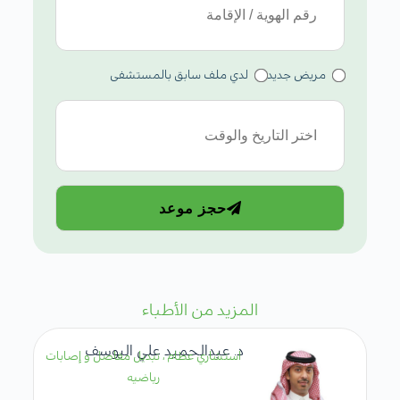
مريض جديد
لدي ملف سابق بالمستشفى
حجز موعد
المزيد من الأطباء
د. عبدالحميد علي اليوسف
استشاري عظام ، تبديل مفاصل و إصابات
رياضيه