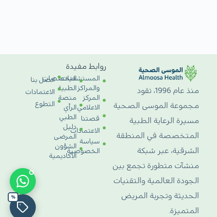
روابط مفيدة
المستشفيات
التخصصات
اتصل بنا
والمراكز
الطبية
منذ عام 1996، تقود
الاعتمادات
المركز
منصة
التطوع
مجموعة الموسى الصحية
الاعلامي
الرأي
الطبي
قصتنا
مسيرة الرعاية الطبية
دليل
الاعتمادات
المتخصصة في المنطقة
المرضى
سياسة
الشؤون
الشرقية، عبر شبكة
الخصوصية
الأكاديمية
منشآت متطورة تجمع بين
الجودة العالمية والتقنيات
الحديثة وتجربة المريض
%
المتميزة.