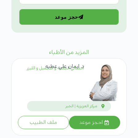
حجز موعد
المزيد من الأطباء
د. ايمان علي عطيه
أخصائي الجلدية و التجميل و الليزر
مركز العزيزية | الخبر
احجز موعد
ملف الطبيب