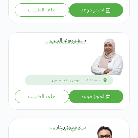
احجز موعد
ملف الطبيب
د. رشيده نورالدين
استشاري النساء و الولادة
مستشفى الموسى التخصصي
احجز موعد
ملف الطبيب
د. محمود زيدان
استشاري كلى و ضغط