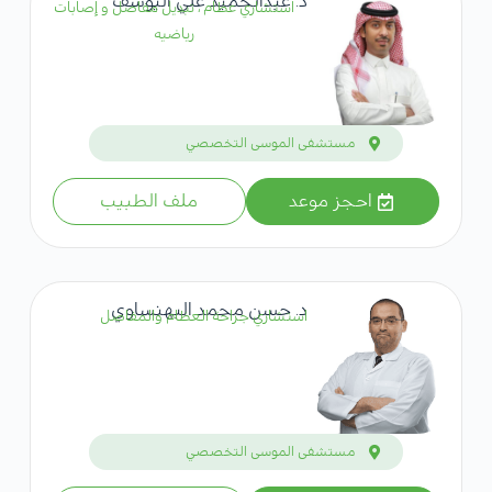
د. عبدالحميد علي اليوسف
استشاري عظام ، تبديل مفاصل و إصابات
رياضيه
مستشفى الموسى التخصصي
احجز موعد
ملف الطبيب
د. حسن محمد البهنساوي
استشاري جراحة العظام والمفاصل
مستشفى الموسى التخصصي