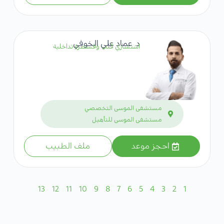
د. عماد علي الخوفي
استشاري قلب وقسطرة تداخلية
مستشفى الموسى التخصصي
مستشفى الموسى للتأهيل
احجز موعد
ملف الطبيب
13
12
11
10
9
8
7
6
5
4
3
2
1