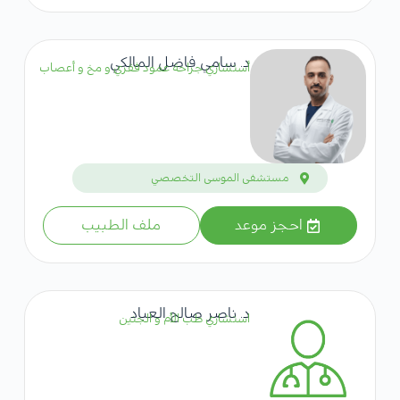
د. سامي فاضل المالكي
أستشاري جراحة عمود فقري و مخ و أعصاب
مستشفى الموسى التخصصي
احجز موعد
ملف الطبيب
د. ناصر صالح العباد
استشاري طب الأم و الجنين