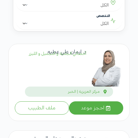
التخصص
د. ايمان علي عطيه
أخصائي الجلدية و التجميل و الليزر
مركز العزيزية | الخبر
احجز موعد
ملف الطبيب