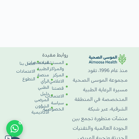
روابط مفيدة
المستشفيات
التخصصات
اتصل بنا
والمراكز
الطبية
منذ عام 1996، تقود
الاعتمادات
المركز
منصة
التطوع
مجموعة الموسى الصحية
الاعلامي
الرأي
الطبي
قصتنا
مسيرة الرعاية الطبية
دليل
الاعتمادات
المتخصصة في المنطقة
المرضى
سياسة
الشؤون
الشرقية، عبر شبكة
الخصوصية
الأكاديمية
منشآت متطورة تجمع بين
الجودة العالمية والتقنيات
الحديثة وتجربة المريض
%