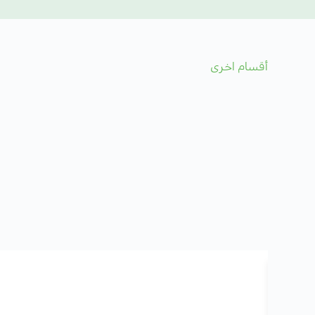
أقسام اخرى
لثدي
م في