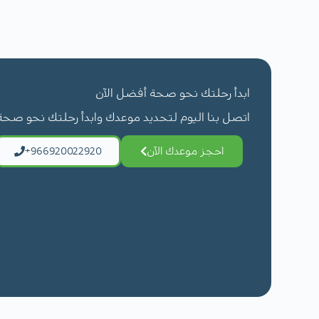
تعافي أسرع: بفضل استخدام التخدير قصير ال
هل جميع العمليات يمكن إجراؤها في قسم جراحة اليوم
تقنيات متقدمة: تضمن دقة أعلى ونتائج أفضل.
ليس جميع العمليات، بل العمليات التي لا تتطلب إقام
بعد الجراحة.
راحة نفسية وجسدية: تقليل التوتر المرتبط بالإق
هل التخدير آمن في هذه العمليات؟
ابدأ رحلتك نحو صحة أفضل الآن
نعم، حيث يُستخدم التخدير قصير المفعول الذي يضم
اتصل بنا اليوم لتحديد موعدك وابدأ رحلتك نحو صح
المخاطر.
احجز موعدك الآن
+966920022920
ماذا يحدث إذا احتاج المريض إلى البقاء فترة أطول؟
يتم نقل المريض إلى القسم المناسب داخل المستش
الفريق الطبي.