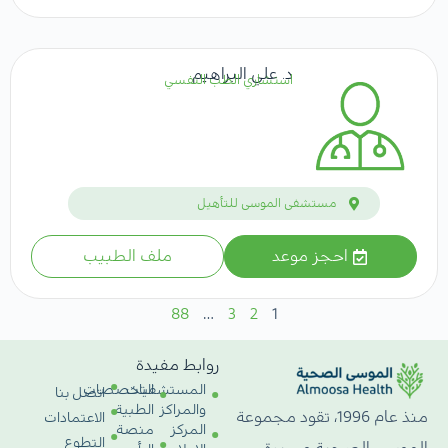
د. علي البراهيم
استشاري الطب النفسي
مستشفى الموسى للتأهيل
احجز موعد
ملف الطبيب
88
…
3
2
1
روابط مفيدة
المستشفيات
التخصصات
اتصل بنا
والمراكز
الطبية
منذ عام 1996، تقود مجموعة
الاعتمادات
المركز
منصة
التطوع