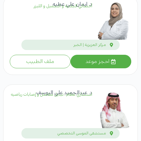
د. ايمان علي عطيه
أخصائي الجلدية و التجميل و الليزر
مركز العزيزية | الخبر
احجز موعد
ملف الطبيب
د. عبدالحميد علي اليوسف
استشاري عظام ، تبديل مفاصل و إصابات رياضيه
مستشفى الموسى التخصصي