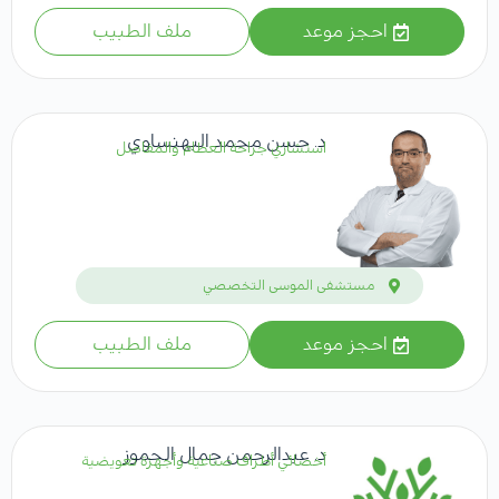
احجز موعد
ملف الطبيب
د. حسن محمد البهنساوي
استشاري جراحة العظام والمفاصل
مستشفى الموسى التخصصي
احجز موعد
ملف الطبيب
د. عبدالرحمن جمال الحموز
أخصائي أطراف صناعية وأجهزة تعويضية