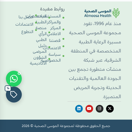
روابط مفيدة
المستشفيات
التخصصات
اتصل بنا
والمراكز
الطبية
منذ عام 1996، تقود
الاعتمادات
المركز
منصة
التطوع
مجموعة الموسى الصحية
الاعلامي
الرأي
الطبي
قصتنا
مسيرة الرعاية الطبية
دليل
الاعتمادات
المتخصصة في المنطقة
المرضى
سياسة
الشؤون
الشرقية، عبر شبكة
الخصوصية
الأكاديمية
منشآت متطورة تجمع بين
الجودة العالمية والتقنيات
الحديثة وتجربة المريض
%
المتميزة.
جميع الحقوق محفوظة لمجموعة الموسى الصحية © 2026