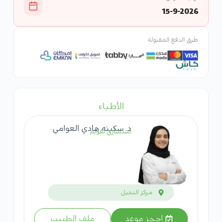
15-9-2026
طرق الدفع المقبولة
الأطباء
د. سكينه هادي العوامي
استشاري تقويم
مركز النخيل
احجز موعد
ملف الطبيب