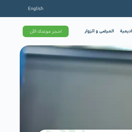
English
اديمية
المرضى و الزوار
احجز موعدك الآن