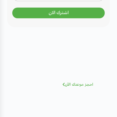
اشترك الان
مهتم بصحتك؟ تعرف على كادرنا
الطبي
نخبة من الاستشاريين بخبرات عالمية - أضغط
للإطلاع و الحجز بسهولة
احجز موعدك الآن