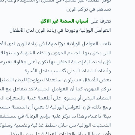
تساهم في تراكم الوزن.
تعرف على:
أسباب السمنة غير الاكل
العوامل الوراثية ودورها في زيادة الوزن لدى الأطفال
تلعب العوامل الوراثية دورًا مهمًا في زيادة الوزن لدى ا
التي يخزن بها الجسم الدهون وينظم الشهية ويستهلك الط
فإن احتمالية إصابة الطفل بها تكون أعلى مقارنة بغيره،
وأنماط النشاط البدني تُكتسب داخل الأسرة.
بعض الأطفال قد يرثون استعدادًا بيولوجيًا لبطء التمثيل
تراكم الدهون، كما أن العوامل الجينية قد تتفاعل مع 
النشاط البدني أو يحتوي على أطعمة غنية بالسعرات الحرار
ومع ذلك، فإن العوامل الوراثية لا تعني أن السمنة حتمي
بيئة داعمة، وهذا ما تركز عليه برامج الرعاية في مست
التحديات الوراثية من خلال خطط غذائية ونفسية وسلوك
تأثير نمط الحياة والعادات الغذائية على وزن الطفل