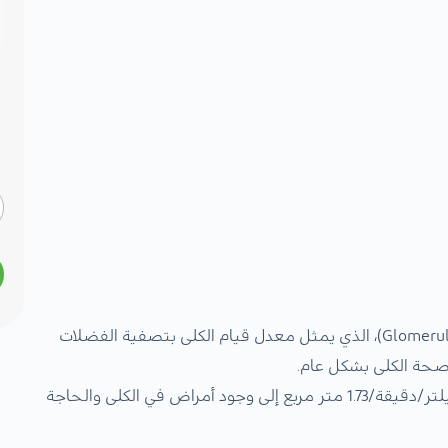
يدل GFR على معدل الترشيح الكبيبي (Glomerular filtration rate)، الذي يمثل معدل قيام الكلى بتصفية الفضلات
صحة الكلى بشكل عام.
قد تشير قيمة معدل الترشيح الكبيبي أقل من 60 ملليلتر/دقيقة/1.73 متر مربع إلى وجود أمراض في الكلى والحاجة