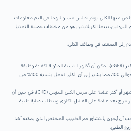
تخلص منها الكلى. يوفر قياس مستوياتهما في الدم معلومات
 البروتين، بينما الكرياتينين هو من مخلفات عملية التمثيل
الدم إلى الضعف في وظائف الكلى.
اختبارات وظائف الكلى، مثل معدل الترشيح الكبيبي المقدر (eGFR)، يمكن أن تُظهر النسبة المئوية لكفاءة وظيفة
الكلى الطبيعية. يبلغ معدل الترشيح الكبيبي الطبيعي حوالي 100، مما يشير إلى أن الكلى تعمل بنسبة 100% من
يعد معدل الترشيح الكبيبي الأقل من 60% لمدة ثلاثة أشهر أو أكثر علامة على مرض الكلى المزمن (CKD)، في حين أن
الترشيح الكبيبي الأقل من 15 مل/ دقيقة/ 1.73 متر مربع يعد علامة على الفشل الكلوي ويتطلب عناية طبية
يجب أن يُجرى بالتشاور مع الطبيب المختص الذي يمكنه أخذ
يخ الطبي.