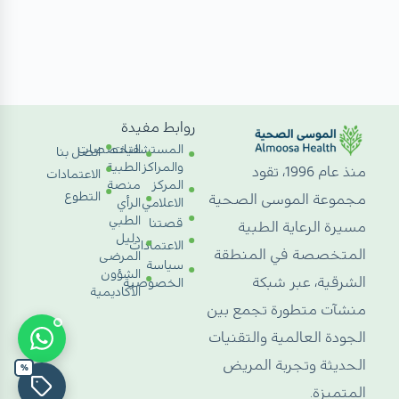
روابط مفيدة
المستشفيات
التخصصات
اتصل بنا
والمراكز
الطبية
منذ عام 1996، تقود
الاعتمادات
المركز
منصة
التطوع
مجموعة الموسى الصحية
الاعلامي
الرأي
الطبي
قصتنا
مسيرة الرعاية الطبية
دليل
الاعتمادات
المتخصصة في المنطقة
المرضى
سياسة
الشؤون
الشرقية، عبر شبكة
الخصوصية
الأكاديمية
منشآت متطورة تجمع بين
الجودة العالمية والتقنيات
الحديثة وتجربة المريض
%
المتميزة.