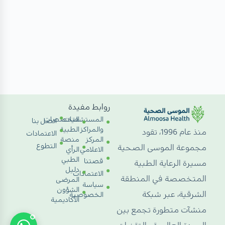
روابط مفيدة
المستشفيات
التخصصات
اتصل بنا
والمراكز
الطبية
منذ عام 1996، تقود
الاعتمادات
المركز
منصة
التطوع
مجموعة الموسى الصحية
الاعلامي
الرأي
الطبي
قصتنا
مسيرة الرعاية الطبية
دليل
الاعتمادات
المتخصصة في المنطقة
المرضى
سياسة
الشؤون
الشرقية، عبر شبكة
الخصوصية
الأكاديمية
منشآت متطورة تجمع بين