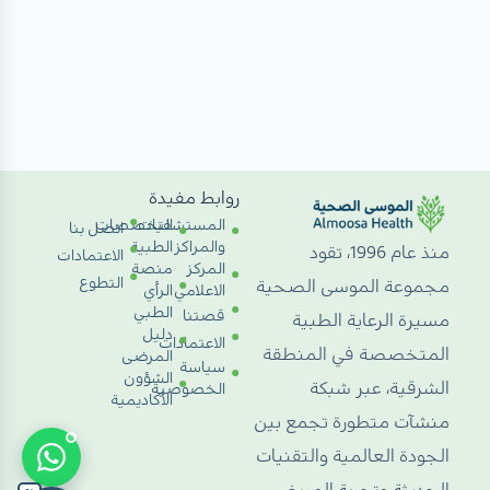
روابط مفيدة
المستشفيات
التخصصات
اتصل بنا
والمراكز
الطبية
منذ عام 1996، تقود
الاعتمادات
المركز
منصة
التطوع
مجموعة الموسى الصحية
الاعلامي
الرأي
الطبي
قصتنا
مسيرة الرعاية الطبية
دليل
الاعتمادات
المتخصصة في المنطقة
المرضى
سياسة
الشؤون
الشرقية، عبر شبكة
الخصوصية
الأكاديمية
منشآت متطورة تجمع بين
الجودة العالمية والتقنيات