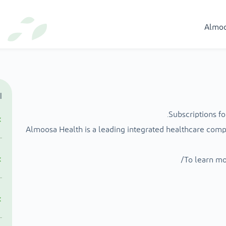
Almoo
ا
Subscriptions f
Almoosa Health is a leading integrated healthcare compa
To learn mo