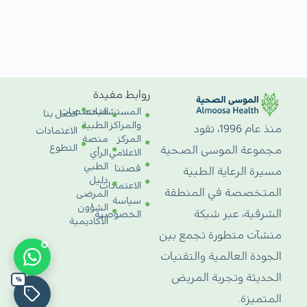
روابط مفيدة
المستشفيات
التخصصات
اتصل بنا
والمراكز
الطبية
منذ عام 1996، تقود
الاعتمادات
المركز
منصة
التطوع
مجموعة الموسى الصحية
الاعلامي
الرأي
الطبي
قصتنا
مسيرة الرعاية الطبية
دليل
الاعتمادات
المتخصصة في المنطقة
المرضى
سياسة
الشؤون
الشرقية، عبر شبكة
الخصوصية
الأكاديمية
منشآت متطورة تجمع بين
الجودة العالمية والتقنيات
الحديثة وتجربة المريض
%
المتميزة.