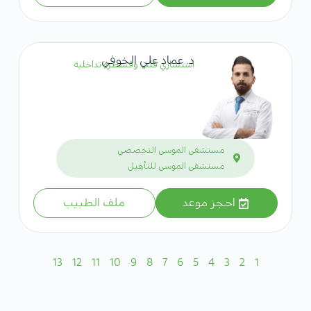
د. عماد علي الخوفي
استشاري قلب وقسطرة تداخلية
مستشفى الموسى التخصصي
مستشفى الموسى للتأهيل
احجز موعد
ملف الطبيب
13
12
11
10
9
8
7
6
5
4
3
2
1