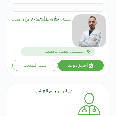
د. سامي فاضل المالكي
أستشاري جراحة عمود فقري و مخ و أعصاب
مستشفى الموسى التخصصي
احجز موعد
ملف الطبيب
د. ناصر صالح العباد
استشاري طب الأم و الجنين