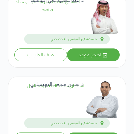
د. عبدالحميد علي اليوسف
استشاري عظام ، تبديل مفاصل و إصابات
رياضيه
مستشفى الموسى التخصصي
احجز موعد
ملف الطبيب
د. حسن محمد البهنساوي
استشاري جراحة العظام والمفاصل
مستشفى الموسى التخصصي