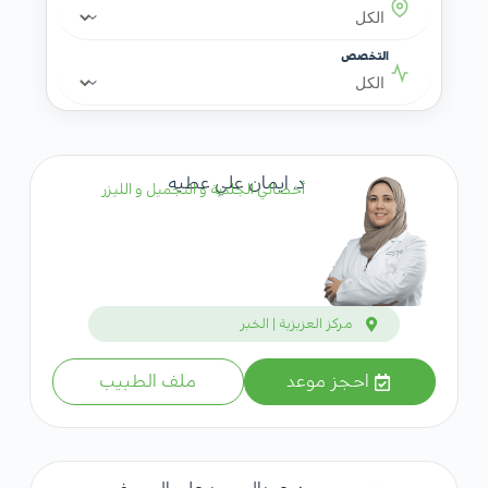
التخصص
د. ايمان علي عطيه
أخصائي الجلدية و التجميل و الليزر
مركز العزيزية | الخبر
احجز موعد
ملف الطبيب