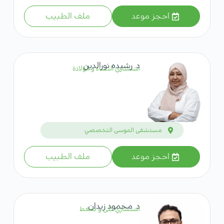
احجز موعد
ملف الطبيب
د. رشيده نورالدين
استشاري النساء و الولادة
مستشفى الموسى التخصصي
احجز موعد
ملف الطبيب
د. محمود زيدان
استشاري كلى و ضغط