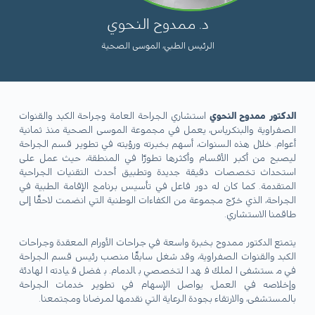
د. ممدوح النحوي
الرئيس الطبي، الموسى الصحية
الدكتور ممدوح النحوي
استشاري الجراحة العامة وجراحة الكبد والقنوات
الصفراوية والبنكرياس، يعمل في مجموعة الموسى الصحية منذ ثمانية
أعوام. خلال هذه السنوات، أسهم بخبرته ورؤيته في تطوير قسم الجراحة
ليصبح من أكبر الأقسام وأكثرها تطورًا في المنطقة، حيث عمل على
استحداث تخصصات دقيقة جديدة وتطبيق أحدث التقنيات الجراحية
المتقدمة. كما كان له دور فاعل في تأسيس برنامج الإقامة الطبية في
الجراحة، الذي خرّج مجموعة من الكفاءات الوطنية التي انضمت لاحقًا إلى
طاقمنا الاستشاري.
يتمتع الدكتور ممدوح بخبرة واسعة في جراحات الأورام المعقدة وجراحات
الكبد والقنوات الصفراوية، وقد شغل سابقًا منصب رئيس قسم الجراحة
في مستشفى الملك فهد التخصصي بالدمام. بفضل قيادته الهادئة
وإخلاصه في العمل، يواصل الإسهام في تطوير خدمات الجراحة
بالمستشفى، والارتقاء بجودة الرعاية التي نقدمها لمرضانا ومجتمعنا.