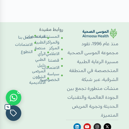
روابط مفيدة
المستشفيات
التخصصات
اتصل بنا
والمراكز
الطبية
منذ عام 1996، تقود
الاعتمادات
المركز
منصة
التطوع
مجموعة الموسى الصحية
الاعلامي
الرأي
الطبي
قصتنا
مسيرة الرعاية الطبية
دليل
الاعتمادات
المتخصصة في المنطقة
المرضى
سياسة
الشؤون
الشرقية، عبر شبكة
الخصوصية
الأكاديمية
منشآت متطورة تجمع بين
الجودة العالمية والتقنيات
الحديثة وتجربة المريض
%
المتميزة.