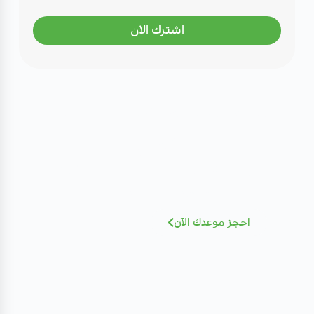
اشترك الان
مهتم بصحتك؟ تعرف على كادرنا
الطبي
نخبة من الاستشاريين بخبرات عالمية - أضغط
للإطلاع و الحجز بسهولة
احجز موعدك الآن