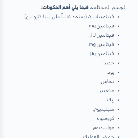
الجسم المختلفة،
فيما يلي أهم المكونات:
فيتامينات A (يعتمد غالباً على بيتا‑كاروتين).
فيتامين mg.
فيتامين IU.
فيتامين mg.
فيتامين µg.
حديد.
يود.
نحاس.
منغنيز.
زنك.
سيلينيوم.
كروميوم.
موليبدنوم.
حمض الفوليك.