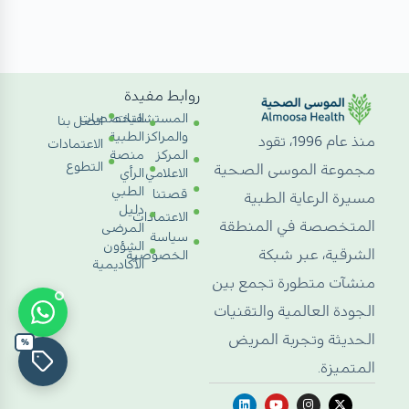
روابط مفيدة
المستشفيات
التخصصات
اتصل بنا
والمراكز
الطبية
منذ عام 1996، تقود
الاعتمادات
المركز
منصة
التطوع
مجموعة الموسى الصحية
الاعلامي
الرأي
الطبي
قصتنا
مسيرة الرعاية الطبية
دليل
الاعتمادات
المتخصصة في المنطقة
المرضى
سياسة
الشؤون
الشرقية، عبر شبكة
الخصوصية
الأكاديمية
منشآت متطورة تجمع بين
الجودة العالمية والتقنيات
الحديثة وتجربة المريض
%
المتميزة.