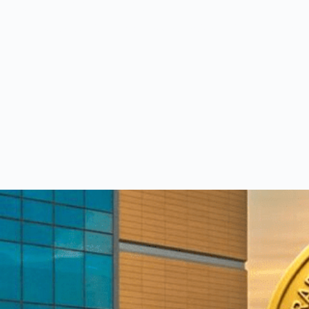
eet our medical team.
am of consultants with world-class expertise—click to explore 