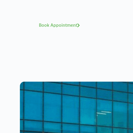
Interested in your health? M
A distinguished te
Book Appointment