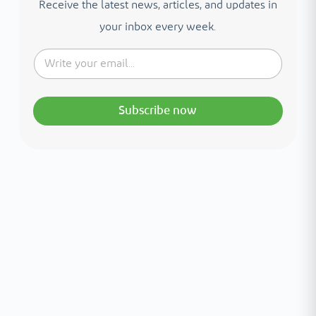
Receive the latest news, articles, and updates in
your inbox every week.
Subscribe now
Interested in your health?
Meet our medical team.
A distinguished team of consultants with
world-class expertise—click to explore and
book with ease.