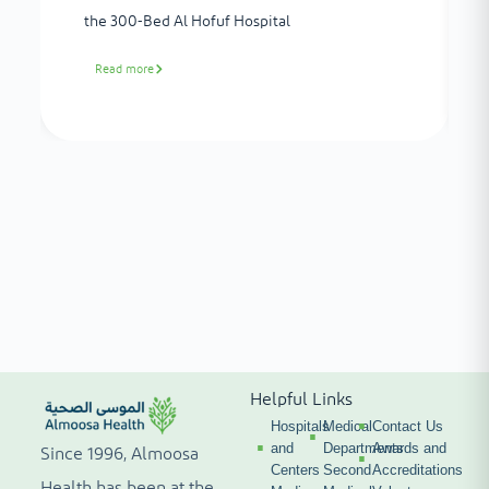
the 300-Bed Al Hofuf Hospital
Read more
Helpful Links
Hospitals
Medical
Contact Us
and
Departments
Awards and
Since 1996, Almoosa
Centers
Second
Accreditations
Health has been at the