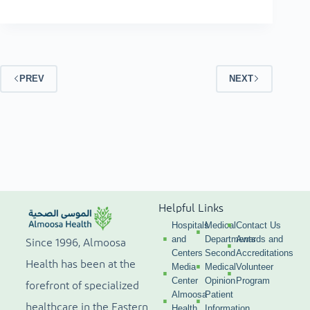
PREV
NEXT
Helpful Links
Hospitals
Medical
Contact Us
and
Departments
Awards and
Since 1996, Almoosa
Centers
Second
Accreditations
Health has been at the
Media
Medical
Volunteer
Center
Opinion
Program
forefront of specialized
Almoosa
Patient
healthcare in the Eastern
Health
Information