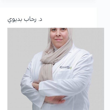
د. رحاب بديوي